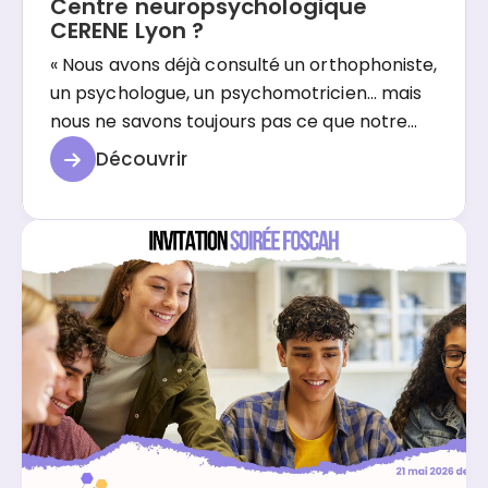
Centre neuropsychologique
CERENE Lyon ?
« Nous avons déjà consulté un orthophoniste,
un psychologue, un psychomotricien… mais
nous ne savons toujours pas ce que notre
enfant a. » Cette phrase, Nathalie Khann,
Découvrir
neuropsychologue au Centre
neuropsychologique CERENE de Lyon,
l'entend régulièrement. Avant de pousser la