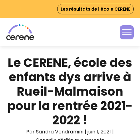
Skip
Les résultats de l'école CERENE
to
content
Le CERENE, école des
enfants dys arrive à
Rueil-Malmaison
pour la rentrée 2021-
2022 !
Par Sandra Vendramini
|
juin 1, 2021
|