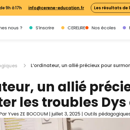
de 9h à 17h
info@cerene-education.fr
Les résultats de 
es nous ?
S’inscrire
CERELIRE
Nos écoles
L’ordinateur, un allié précieux pour surmon
ogiques
teur, un allié préc
r les troubles Dys 
Par Yves ZE BOCOUM
|
juillet 3, 2025
|
Outils pédagogique