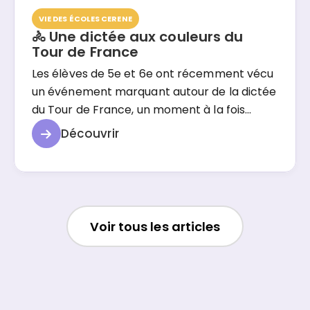
VIE DES ÉCOLES CERENE
🚴 Une dictée aux couleurs du
Tour de France
Les élèves de 5e et 6e ont récemment vécu
un événement marquant autour de la dictée
du Tour de France, un moment à la fois
pédagogique et fédérateur. Pour l’occasion,
Découvrir
ils ont eu l’honneur d’accueillir Yoann
Offredo, ancien cycliste professionnel,
Voir tous les articles