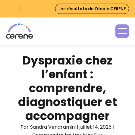
Skip
Les résultats de l'école CERENE
to
content
Dyspraxie chez
l’enfant :
comprendre,
diagnostiquer et
accompagner
Par Sandra Vendramini
|
juillet 14, 2025
|