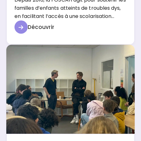
familles d’enfants atteints de troubles dys,
en facilitant l’accès à une scolarisation
adaptée, en accompagnant la recherche et
Découvrir
en favorisant la formation des
professionnels. C’est dans cette dynamique
qu’une soirée dédiée à