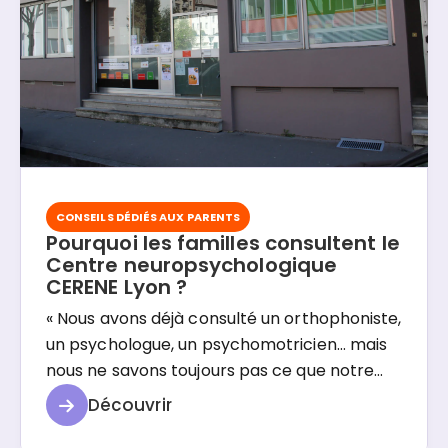
CONSEILS DÉDIÉS AUX PARENTS
Pourquoi les familles consultent le
Centre neuropsychologique
CERENE Lyon ?
« Nous avons déjà consulté un orthophoniste,
un psychologue, un psychomotricien… mais
nous ne savons toujours pas ce que notre
enfant a. » Cette phrase, Nathalie Khann,
Découvrir
neuropsychologue au Centre